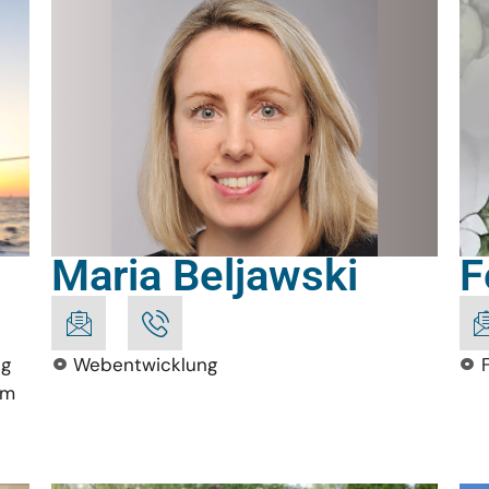
Maria Beljawski
F
ng
Webentwicklung
am