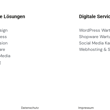
le Lösungen
Digitale Servi
sign
WordPress Wart
ess
Shopware Wart
sion
Social Media K
are
Webhosting & S
 Media
g
Datenschutz
Impressum